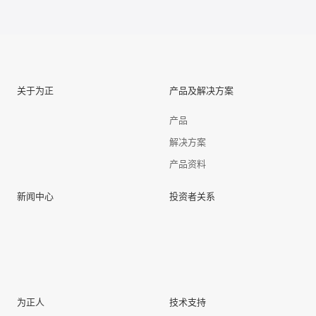
关于为正
产品及解决方案
产品
解决方案
产品资料
新闻中心
投资者关系
为正人
技术支持