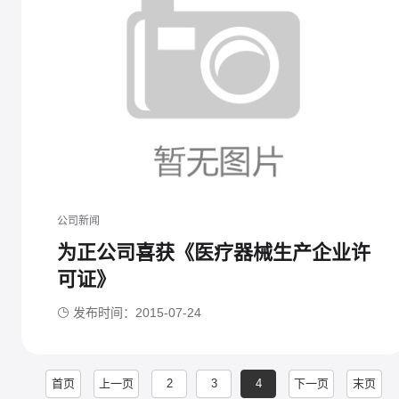
公司新闻
为正公司喜获《医疗器械生产企业许
可证》
发布时间：2015-07-24

首页
上一页
2
3
4
下一页
末页